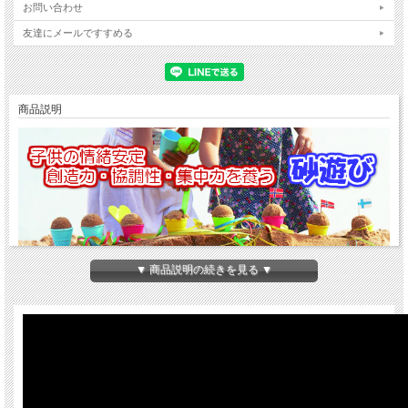
お問い合わせ
友達にメールですすめる
商品説明
▼ 商品説明の続きを見る ▼
アイススプーン
フックス
かわいい
スマイル
顔がくっきりと出る、
手に優しい
やわらか合成
樹脂
の砂遊びスプーン