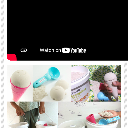
■サイズ：14.5cm 対象年齢：3歳頃～
■お色はランダム何色が届くかお楽しみ♪
■箱無し、袋無し商品
アイスコーン
とセットで使うと、コーンにのった美味し
そうなアイスクリームが
ピッタリサイズで作れちゃう！