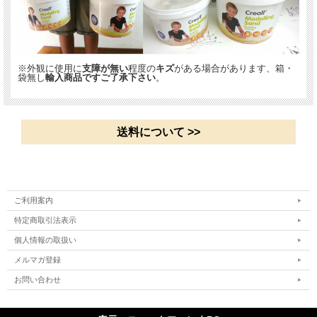
※外観に使用に
支障が無い
程度の
キズ
がある場合があります、箱・
袋無し
輸入商品ですご了承下さい
。
送料について >>
ご利用案内
特定商取引法表示
個人情報の取扱い
メルマガ登録
お問い合わせ