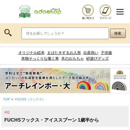
オリジナル絵本
まばたきするお人形
出産祝い
子供服
本物そっくりな働く車
木のおもちゃ
砂遊びグッズ
TOP
>
FUCHS（フックス）
4位
FUCHSフックス・アイススプーン 1歳半から