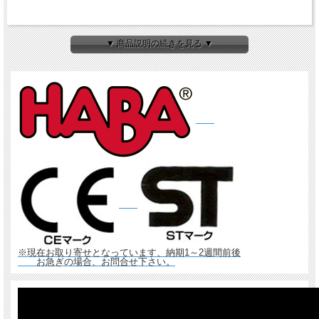
ピタゴラスイッチ風おもちゃ『
ベビ
▼ 商品説明の続きを見る ▼
ークーゲルバーン
』
画像は、はじめてのクーゲルバーンシップ＆ベビ
ークーゲルバーン連結使用例
※現在お取り寄せとなっています、納期1～2週間前後
お急ぎの場合、お問合せ下さい。