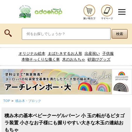
オリジナル絵本
まばたきするお人形
出産祝い
子供服
本物そっくりな働く車
木のおもちゃ
砂遊びグッズ
TOP
>
積み木・ブロック
積み木の基本ベビークーゲルバーン 小 玉の転がるピタゴ
ラ装置 小さなお子様にも握りやすい大きな木玉の連結お
もちゃ