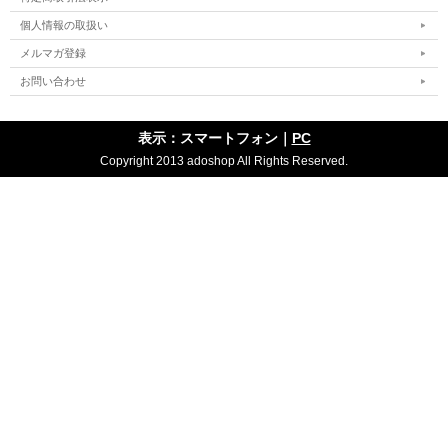
個人情報の取扱い
メルマガ登録
お問い合わせ
表示：スマートフォン｜
PC
Copyright 2013 adoshop All Rights Reserved.
【仕様】
■ サイズ 35Ｘ9Ｘ31.5cm
■ セット内容 リング付木玉φ4.5cm 1ヶ、アクリル玉φ4.5cm 1ヶ
■ 対象年齢 1歳～
■ 材質 カバ・ブナ
■ ラッピング（一部包装）・のし 対応商品