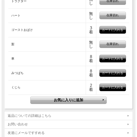
在庫切れ
トラクター
し
無
在庫切れ
ハート
し
3
ゴーストおばけ
着
無
在庫切れ
梨
し
8
車
着
8
みつばち
着
2
くじら
着
返品についての詳細はこちら
お問い合わせ
友達にメールですすめる