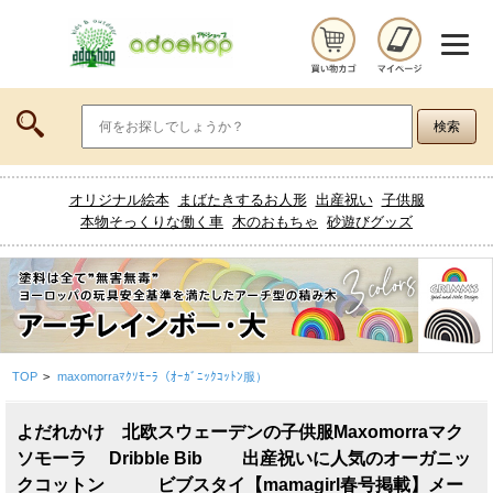
オリジナル絵本
まばたきするお人形
出産祝い
子供服
本物そっくりな働く車
木のおもちゃ
砂遊びグッズ
TOP
>
maxomorraﾏｸｿﾓｰﾗ（ｵｰｶﾞﾆｯｸｺｯﾄﾝ服）
よだれかけ 北欧スウェーデンの子供服Maxomorraマク
ソモーラ Dribble Bib 出産祝いに人気のオーガニッ
クコットン ビブスタイ【mamagirl春号掲載】メー