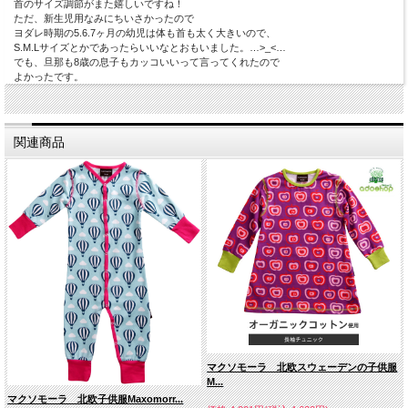
首のサイズ調節がまた嬉しいですね！
ただ、新生児用なみにちいさかったので
ヨダレ時期の5.6.7ヶ月の幼児は体も首も太く大きいので、
S.M.Lサイズとかであったらいいなとおもいました。…>_<…
でも、旦那も8歳の息子もカッコいいって言ってくれたので
よかったです。
関連商品
マクソモーラ 北欧スウェーデンの子供服
M...
マクソモーラ 北欧子供服Maxomorr...