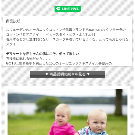
商品説明
スウェーデンのオーガニックコットン子供服ブランドMaxomorraマクソモーラの
コットンベロアスタイ ベビースタイ・ビブ・よだれかけ
着用すると少し立体的になり、スカーフを巻いているような、とってもおしゃれな
スタイ
デリケートな赤ちゃんの肌にこそ、使って欲しい
直接肌に触れる物だから。。。
GOTS…世界基準を満たした安心のオーガニックテキスタイルを使用の
オーガニックコットンなのに、北欧らしい鮮かな色遣いと個性的なデザインが特徴
のスタイ
▼ 商品説明の続きを見る ▼
●サイズ：One size
スナップボタン2つ（首回り①約26cm②約30cm）
●ブランド：マクソモーラ/スウェーデン
●素材：表地 オーガニックコットン（80％Organic）
裏地 ベロア