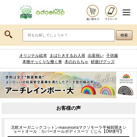
オリジナル絵本
まばたきするお人形
出産祝い
子供服
本物そっくりな働く車
木のおもちゃ
砂遊びグッズ
お客様の声
北欧オーガニックコットンmaxomorraマクソモーラ半袖前開きシ
ョートオール カバーオールボディスーツ くじら【DM便可】